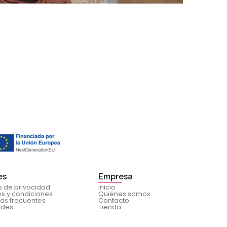
MEH 
36,90
€
es
Empresa
as de privacidad
Inicio
s y condiciones
Quiénes somos
as frecuentes
Contacto
ades
Tienda