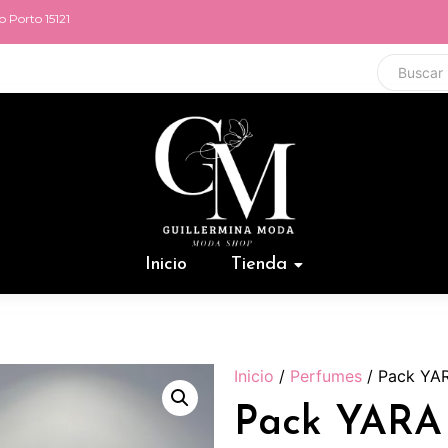
 Porto 15121
Inicio
Tienda
Inicio
/
Perfumes
/ Pack YA
Pack YARA