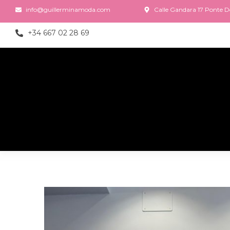
info@guillerminamoda.com
Calle Gandara 17 Ponte Do
+34 667 02 28 69