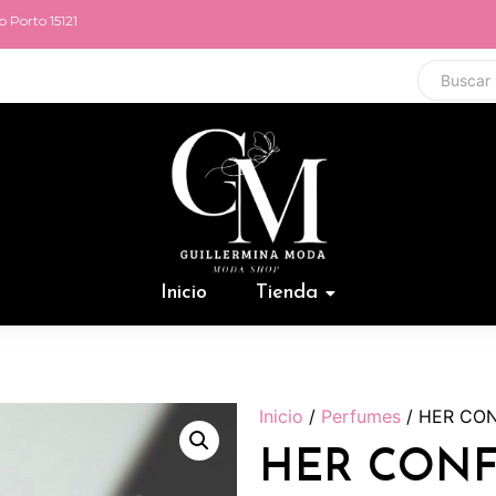
 Porto 15121
Inicio
Tienda
Inicio
/
Perfumes
/ HER CON
HER CONFE