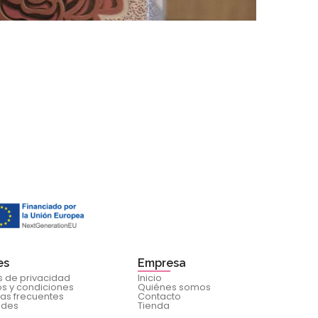
Pack 
45,00
€
es
Empresa
as de privacidad
Inicio
s y condiciones
Quiénes somos
as frecuentes
Contacto
ades
Tienda