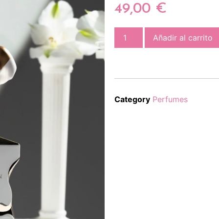
49,00
€
Añadir al carrito
Category
Perfumes