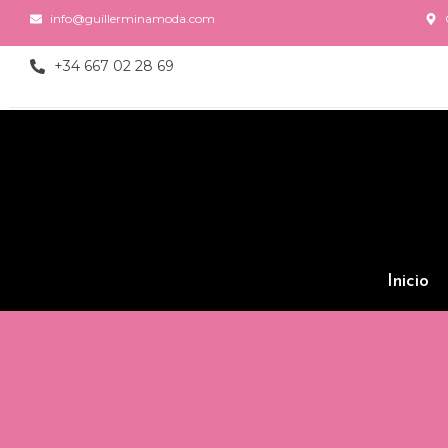
info@guillerminamoda.com
+34 667 02 28 69
Inicio