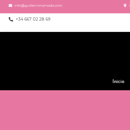
info@guillerminamoda.com
+34 667 02 28 69
Inicio