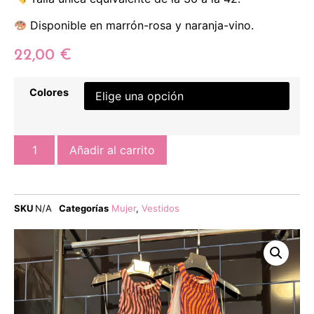
Disponible en marrón-rosa y naranja-vino.
22,00
€
Colores
Añadir al carrito
SKU
N/A
Categorías
Mujer
,
Vestidos