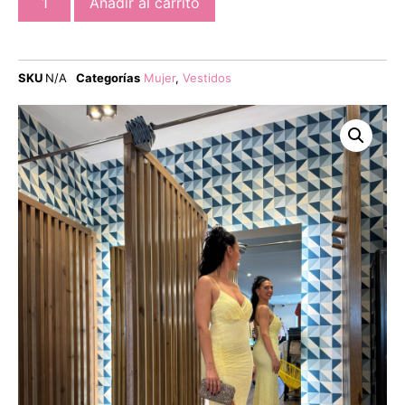
Añadir al carrito
SKU
N/A
Categorías
Mujer
,
Vestidos