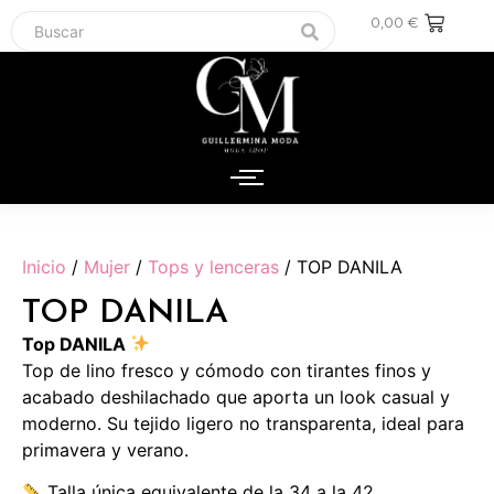
0,00
€
Inicio
/
Mujer
/
Tops y lenceras
/ TOP DANILA
TOP DANILA
Top DANILA
Top de lino fresco y cómodo con tirantes finos y
acabado deshilachado que aporta un look casual y
moderno. Su tejido ligero no transparenta, ideal para
primavera y verano.
Talla única equivalente de la 34 a la 42.