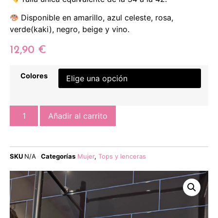
Disponible en amarillo, azul celeste, rosa,
verde(kaki), negro, beige y vino.
12,90
€
Colores
Añadir al carrito
SKU
N/A
Categorías
Mujer
,
Tops y lenceras