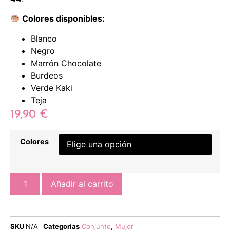
Colores disponibles:
Blanco
Negro
Marrón Chocolate
Burdeos
Verde Kaki
Teja
19,90
€
Colores
Añadir al carrito
SKU
N/A
Categorías
Conjunto
,
Mujer